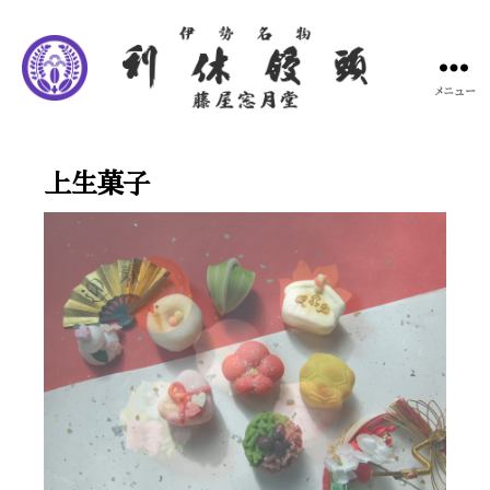
メニュー
藤
屋
窓
上生菓子
月
堂