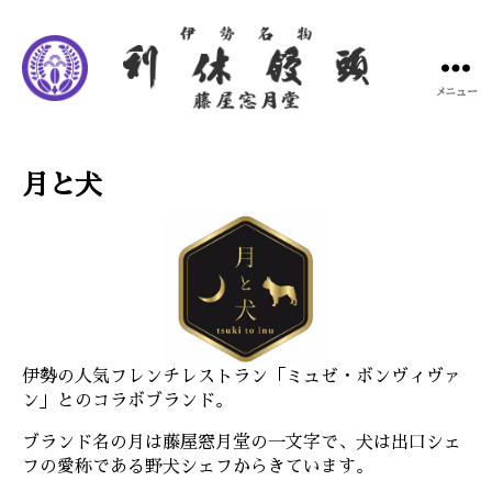
メニュー
藤
屋
窓
月と犬
月
堂
伊勢の人気フレンチレストラン「ミュゼ・ボンヴィヴァ
ン」とのコラボブランド。
ブランド名の月は藤屋窓月堂の一文字で、犬は出口シェ
フの愛称である野犬シェフからきています。