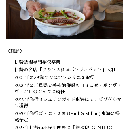
＜経歴＞
伊勢調理専門学校卒業
伊勢の名店「フランス料理ボンヴィヴァン」入社
2005年に28歳でシニアソムリエを取得
2006年に三重県立美術館併設の『ミュゼ・ボンヴィ
ヴァン』のシェフに就任
2019年発行ミシュランガイド東海にて、ビブグルマ
ン獲得
2020年発行ゴ・エ・ミヨ(Gault&Millau)東海に掲
載予定
2023年伊勢市小俣町明野に『銀次郎-GINJIRO-』